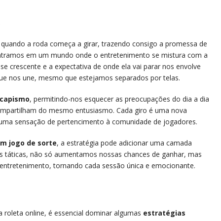
quando a roda começa a girar, trazendo consigo a promessa de
e, entramos em um mundo onde o entretenimento se mistura com a
se crescente e a expectativa de onde ela vai parar nos envolve
que nos une, mesmo que estejamos separados por telas.
scapismo
, permitindo-nos esquecer as preocupações do dia a dia
ompartilham do mesmo entusiasmo. Cada giro é uma nova
 uma sensação de pertencimento à comunidade de jogadores.
um jogo de sorte
, a estratégia pode adicionar uma camada
as táticas, não só aumentamos nossas chances de ganhar, mas
entretenimento, tornando cada sessão única e emocionante.
s
 roleta online, é essencial dominar algumas
estratégias