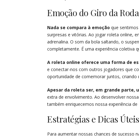
Emoção do Giro da Roda
Nada se compara à emoção
que sentimos 
surpresas e vitórias. Ao jogar roleta onlin
adrenalina. O som da bola saltando, o suspen
completamente. É uma experiência coletiva 
A roleta online oferece uma forma de e
e conectar-nos com outros jogadores que c
oportunidade de comemorar juntos, criando
Apesar da roleta ser, em grande parte, 
extra de envolvimento. Ao desenvolver noss
também enriquecemos nossa experiência de 
Estratégias e Dicas Útei
Para aumentar nossas chances de sucesso na