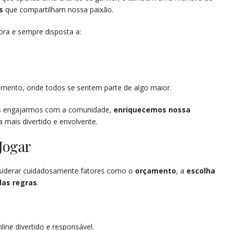
s
que compartilham nossa paixão.
ra e sempre disposta a:
imento, onde todos se sentem parte de algo maior.
os engajarmos com a comunidade,
enriquecemos nossa
mais divertido e envolvente.
Jogar
siderar cuidadosamente fatores como o
orçamento
, a
escolha
as regras
.
ine divertido e responsável.