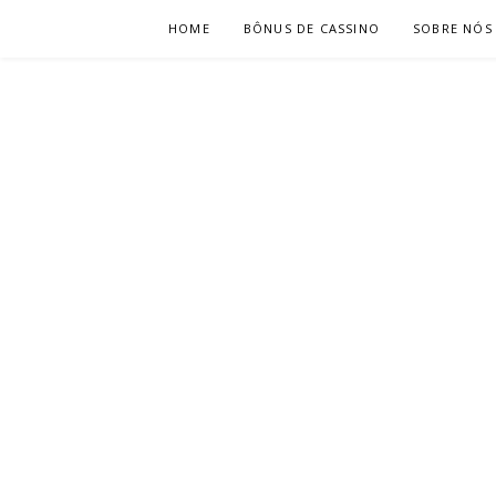
Skip
HOME
BÔNUS DE CASSINO
SOBRE NÓS
to
content