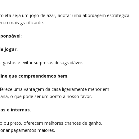
roleta seja um jogo de azar, adotar uma abordagem estratégica
nto mais gratificante.
sponsável:
e jogar.
s gastos e evitar surpresas desagradáveis.
online que compreendemos bem.
 oferece uma vantagem da casa ligeiramente menor em
ana, o que pode ser um ponto a nosso favor.
as e internas.
o ou preto, oferecem melhores chances de ganho.
ionar pagamentos maiores.