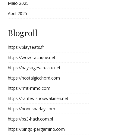
Maio 2025
Abril 2025
Blogroll
https://playseats.fr
https://wow-tactique.net
https://paysages-in-situ.net
https://nostalgicchord.com
https://rmt-mmo.com
https://ranfes-shouwakinen.net
https://bonusparlay.com
https://ps3-hack.com.pl
https://bingo-pergamino.com